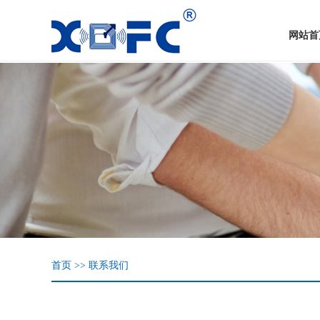
网站首
首页
>> 联系我们