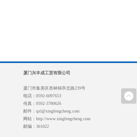
厦门兴丰成工贸有限公司
厦门市集美区杏林锦亭北路239号
电话：0592-6097653
传真：0592-3780626
邮件：qxl@xingfengcheng.com
网站：http://www.xingfengcheng.com
邮编：361022